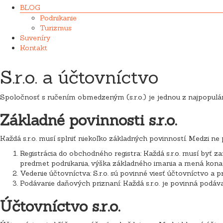
BLOG
Podnikanie
Turizmus
Suveníry
Kontakt
S.r.o. a účtovníctvo
Spoločnosť s ručením obmedzeným (s.r.o.) je jednou z najpopulárn
Základné povinnosti s.r.o.
Každá s.r.o. musí splniť niekoľko základných povinností. Medzi ne p
Registrácia do obchodného registra: Každá s.r.o. musí byť z
predmet podnikania, výška základného imania a mená konat
Vedenie účtovníctva: S.r.o. sú povinné viesť účtovníctvo a 
Podávanie daňových priznaní: Každá s.r.o. je povinná podá
Účtovníctvo s.r.o.