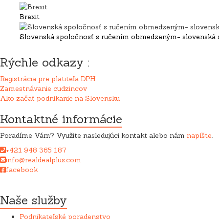
Brexit
Slovenská spoločnosť s ručením obmedzeným- slovenská s.
Rýchle odkazy :
Registrácia pre platiteľa DPH
Zamestnávanie cudzincov
Ako začať podnikanie na Slovensku
Kontaktné informácie
Poradíme Vám? Využite nasledujúci kontakt alebo nám
napíšte
.
+421 948 365 187
info@realdealplus.com
facebook
Spoločnost REAL DEAL + sro pri poskytovaní služieb úzko spolup
Naše služby
Podnikateľské poradenstvo