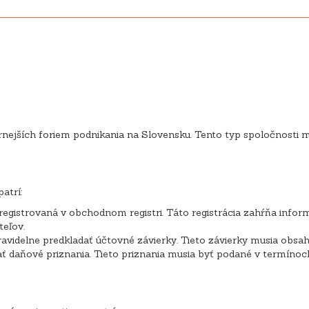
ejších foriem podnikania na Slovensku. Tento typ spoločnosti má 
atrí:
aregistrovaná v obchodnom registri. Táto registrácia zahŕňa inform
eľov.
pravidelne predkladať účtovné závierky. Tieto závierky musia obsah
vať daňové priznania. Tieto priznania musia byť podané v termín