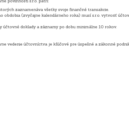
é povinnosti s.r.o. patrí:
o ktorých zaznamenáva všetky svoje finančné transakcie.
 obdobia (zvyčajne kalendárneho roka) musí s.r.o. vytvoriť účto
tky účtovné doklady a záznamy po dobu minimálne 10 rokov.
rávne vedenie účtovníctva je kľúčové pre úspešné a zákonné podnikan