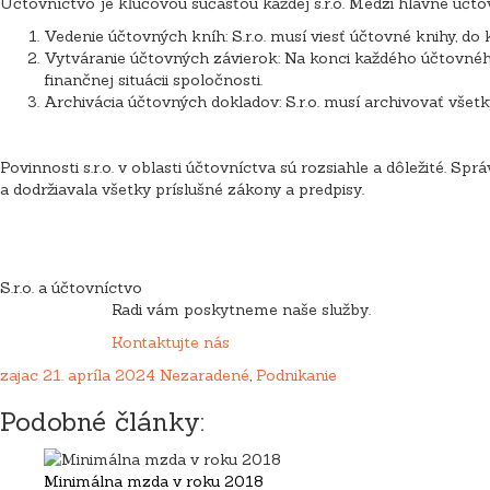
Účtovníctvo je kľúčovou súčasťou každej s.r.o. Medzi hlavné účtovn
Vedenie účtovných kníh: S.r.o. musí viesť účtovné knihy, d
Vytváranie účtovných závierok: Na konci každého účtovného
finančnej situácii spoločnosti.
Archivácia účtovných dokladov: S.r.o. musí archivovať vše
Povinnosti s.r.o. v oblasti účtovníctva sú rozsiahle a dôležité. Sp
a dodržiavala všetky príslušné zákony a predpisy.
S.r.o. a účtovníctvo
Radi vám poskytneme naše služby.
Kontaktujte nás
zajac
21. apríla 2024
Nezaradené
,
Podnikanie
Podobné články:
Minimálna mzda v roku 2018