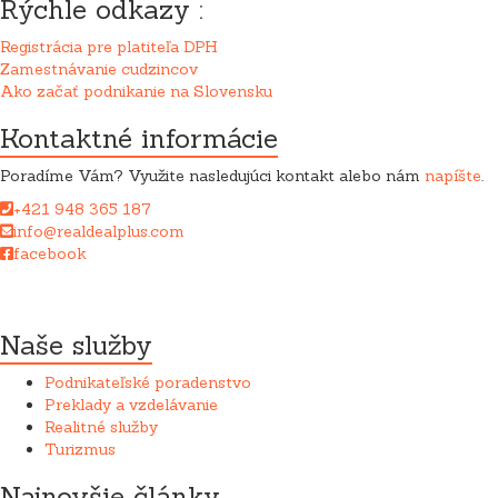
Rýchle odkazy :
Registrácia pre platiteľa DPH
Zamestnávanie cudzincov
Ako začať podnikanie na Slovensku
Kontaktné informácie
Poradíme Vám? Využite nasledujúci kontakt alebo nám
napíšte
.
+421 948 365 187
info@realdealplus.com
facebook
Spoločnost REAL DEAL + sro pri poskytovaní služieb úzko
spolupracuje s advokátskou kanceláriou.
Naše služby
Podnikateľské poradenstvo
Preklady a vzdelávanie
Realitné služby
Turizmus
Najnovšie články