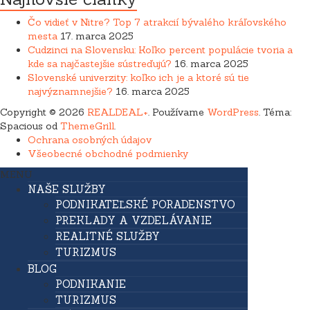
Čo vidieť v Nitre? Top 7 atrakcií bývalého kráľovského
mesta
17. marca 2025
Cudzinci na Slovensku: Koľko percent populácie tvoria a
kde sa najčastejšie sústreďujú?
16. marca 2025
Slovenské univerzity: koľko ich je a ktoré sú tie
najvýznamnejšie?
16. marca 2025
Copyright © 2026
REALDEAL+
. Používame
WordPress
. Téma:
Spacious od
ThemeGrill
.
Ochrana osobných údajov
Všeobecné obchodné podmienky
MENU
NAŠE SLUŽBY
PODNIKATEĽSKÉ PORADENSTVO
PREKLADY A VZDELÁVANIE
REALITNÉ SLUŽBY
TURIZMUS
BLOG
PODNIKANIE
TURIZMUS