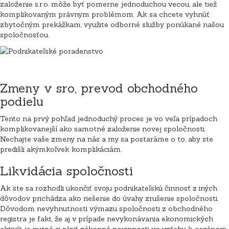
založenie s.r.o. môže byť pomerne jednoduchou vecou, ale tiež
komplikovaným právnym problémom. Ak sa chcete vyhnúť
zbytočným prekážkam, využite odborné služby ponúkané našou
spoločnosťou.
Zmeny v sro, prevod obchodného
podielu
Tento na prvý pohľad jednoduchý proces je vo veľa prípadoch
komplikovanejší ako samotné založenie novej spoločnosti.
Nechajte vaše zmeny na nás a my sa postaráme o to, aby ste
predišli akýmkoľvek komplikáciám.
Likvidácia spoločnosti
Ak ste sa rozhodli ukončiť svoju podnikateľskú činnosť z iných
dôvodov prichádza ako riešenie do úvahy zrušenie spoločnosti.
Dôvodom nevyhnutnosti výmazu spoločnosti z obchodného
registra je fakt, že aj v prípade nevykonávania ekonomických
aktivít je nutné si plniť zákonné povinnosti vo vzťahu k orgánom