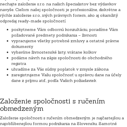
nechajte založenie s.r.o. na našich špecialistov bez výdavkov
navyše. Cieľom našej spoločnosti je profesionálne, diskrétne a
rýchle založenie s.r.o., iných právnych foriem, ako aj okamžitý
odpredaj ready-made spoločností.
poskytneme Vám odbornú konzultáciu, poradíme Vám
požadované predmety podnikania – živnosti
vypracujeme všetky potrebné zmluvy a ostatné právne
dokumenty
vybavíme živnostenské listy, vrátane kolkov
podáme návrh na zápis spoločnosti do obchodného
registra
uhradíme za Vás súdny poplatok v zmysle zákona
zaregistrujeme Vašu spoločnosť u správcu dane na účely
dane z príjmu atď., podľa Vašich požiadaviek
Založenie spoločnosti s ručením
obmedzeným
Založenie spoločnosti s ručením obmedzeným je najčastejšou a
najobľúbenejšou formou podnikania na Slovensku. Samotné