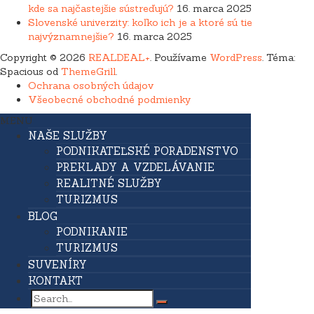
kde sa najčastejšie sústreďujú?
16. marca 2025
Slovenské univerzity: koľko ich je a ktoré sú tie
najvýznamnejšie?
16. marca 2025
Copyright © 2026
REALDEAL+
. Používame
WordPress
. Téma:
Spacious od
ThemeGrill
.
Ochrana osobných údajov
Všeobecné obchodné podmienky
MENU
NAŠE SLUŽBY
PODNIKATEĽSKÉ PORADENSTVO
PREKLADY A VZDELÁVANIE
REALITNÉ SLUŽBY
TURIZMUS
BLOG
PODNIKANIE
TURIZMUS
SUVENÍRY
KONTAKT