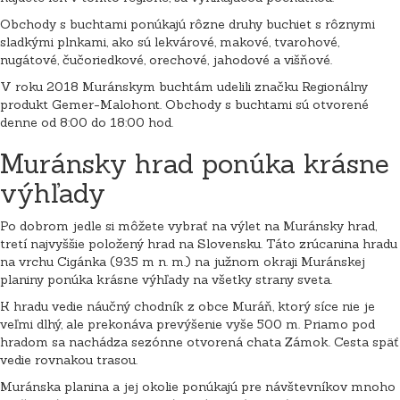
Obchody s buchtami ponúkajú rôzne druhy buchiet s rôznymi
sladkými plnkami, ako sú lekvárové, makové, tvarohové,
nugátové, čučoriedkové, orechové, jahodové a višňové.
V roku 2018 Muránskym buchtám udelili značku Regionálny
produkt Gemer-Malohont. Obchody s buchtami sú otvorené
denne od 8:00 do 18:00 hod.
Muránsky hrad ponúka krásne
výhľady
Po dobrom jedle si môžete vybrať na výlet na Muránsky hrad,
tretí najvyššie položený hrad na Slovensku. Táto zrúcanina hradu
na vrchu Cigánka (935 m n. m.) na južnom okraji Muránskej
planiny ponúka krásne výhľady na všetky strany sveta.
K hradu vedie náučný chodník z obce Muráň, ktorý síce nie je
veľmi dlhý, ale prekonáva prevýšenie vyše 500 m. Priamo pod
hradom sa nachádza sezónne otvorená chata Zámok. Cesta späť
vedie rovnakou trasou.
Muránska planina a jej okolie ponúkajú pre návštevníkov mnoho