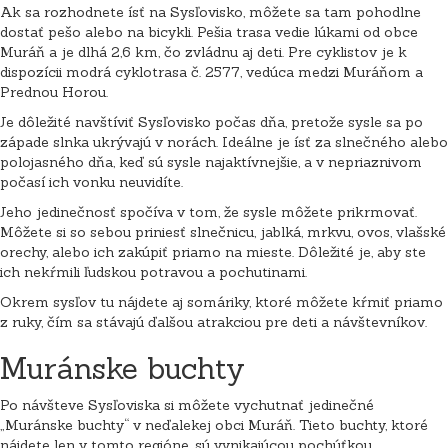
Ak sa rozhodnete ísť na Sysľovisko, môžete sa tam pohodlne
dostať pešo alebo na bicykli. Pešia trasa vedie lúkami od obce
Muráň a je dlhá 2,6 km, čo zvládnu aj deti. Pre cyklistov je k
dispozícii modrá cyklotrasa č. 2577, vedúca medzi Muráňom a
Prednou Horou.
Je dôležité navštíviť Sysľovisko počas dňa, pretože sysle sa po
západe slnka ukrývajú v norách. Ideálne je ísť za slnečného alebo
polojasného dňa, keď sú sysle najaktívnejšie, a v nepriaznivom
počasí ich vonku neuvidíte.
Jeho jedinečnosť spočíva v tom, že sysle môžete prikrmovať.
Môžete si so sebou priniesť slnečnicu, jablká, mrkvu, ovos, vlašské
orechy, alebo ich zakúpiť priamo na mieste. Dôležité je, aby ste
ich nekŕmili ľudskou potravou a pochutinami.
Okrem sysľov tu nájdete aj somáriky, ktoré môžete kŕmiť priamo
z ruky, čím sa stávajú ďalšou atrakciou pre deti a návštevníkov.
Muránske buchty
Po návšteve Sysľoviska si môžete vychutnať jedinečné
„Muránske buchty“ v neďalekej obci Muráň. Tieto buchty, ktoré
nájdete len v tomto regióne, sú vynikajúcou pochúťkou.