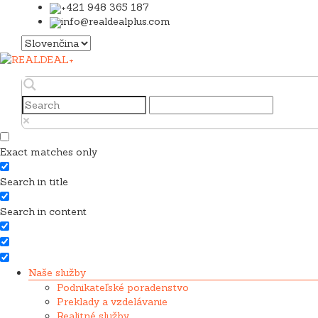
+421 948 365 187
info@realdealplus.com
Vyberte
jazyk
Exact matches only
Search in title
Search in content
Naše služby
Podnikateľské poradenstvo
Preklady a vzdelávanie
Realitné služby