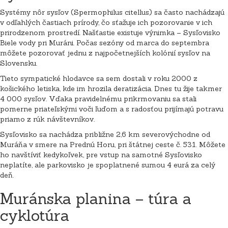
Systémy nôr sysľov (Spermophilus citellus) sa často nachádzajú
v odľahlých častiach prírody, čo sťažuje ich pozorovanie v ich
prirodzenom prostredí. Našťastie existuje výnimka – Sysľovisko
Biele vody pri Muráni. Počas sezóny od marca do septembra
môžete pozorovať jednu z najpočetnejších kolónií sysľov na
Slovensku.
Tieto sympatické hlodavce sa sem dostali v roku 2000 z
košického letiska, kde im hrozila deratizácia. Dnes tu žije takmer
4 000 sysľov. Vďaka pravidelnému prikrmovaniu sa stali
pomerne priateľskými voči ľuďom a s radosťou prijímajú potravu
priamo z rúk návštevníkov.
Sysľovisko sa nachádza približne 2,6 km severovýchodne od
Muráňa v smere na Prednú Horu, pri štátnej ceste č. 531. Môžete
ho navštíviť kedykoľvek, pre vstup na samotné Sysľovisko
neplatíte, ale parkovisko je spoplatnené sumou 4 eurá za celý
deň.
Muránska planina – túra a
cyklotúra