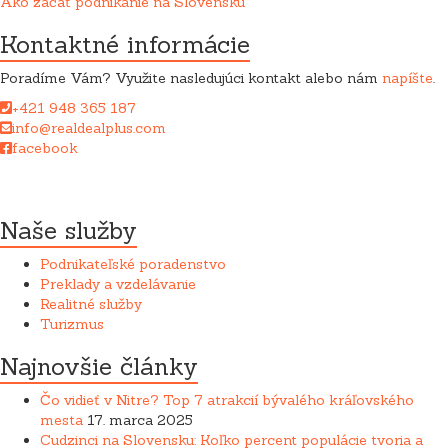
Ako začať podnikanie na Slovensku
Kontaktné informácie
Poradíme Vám? Využite nasledujúci kontakt alebo nám
napíšte
.
+421 948 365 187
info@realdealplus.com
facebook
Spoločnost REAL DEAL + sro pri poskytovaní služieb úzko
spolupracuje s advokátskou kanceláriou.
Naše služby
Podnikateľské poradenstvo
Preklady a vzdelávanie
Realitné služby
Turizmus
Najnovšie články
Čo vidieť v Nitre? Top 7 atrakcií bývalého kráľovského
mesta
17. marca 2025
Cudzinci na Slovensku: Koľko percent populácie tvoria a