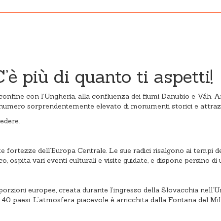
 più di quanto ti aspetti!
 confine con l’Ungheria, alla confluenza dei fiumi Danubio e Váh. A
n numero sorprendentemente elevato di monumenti storici e attrazi
edere.
e fortezze dell’Europa Centrale. Le sue radici risalgono ai tempi
, ospita vari eventi culturali e visite guidate, e dispone persino d
zioni europee, creata durante l’ingresso della Slovacchia nell’Unio
 40 paesi. L’atmosfera piacevole è arricchita dalla Fontana del Mil