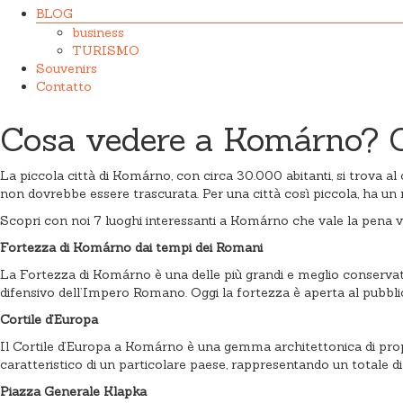
BLOG
business
TURISMO
Souvenirs
Contatto
Cosa vedere a Komárno? C’è
La piccola città di Komárno, con circa 30.000 abitanti, si trova al
non dovrebbe essere trascurata. Per una città così piccola, ha u
Scopri con noi 7 luoghi interessanti a Komárno che vale la pena v
Fortezza di Komárno dai tempi dei Romani
La Fortezza di Komárno è una delle più grandi e meglio conservat
difensivo dell’Impero Romano. Oggi la fortezza è aperta al pubblico
Cortile d’Europa
Il Cortile d’Europa a Komárno è una gemma architettonica di propor
caratteristico di un particolare paese, rappresentando un totale di
Piazza Generale Klapka