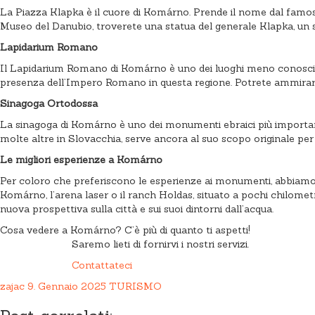
La Piazza Klapka è il cuore di Komárno. Prende il nome dal famoso
Museo del Danubio, troverete una statua del generale Klapka, un s
Lapidarium Romano
Il Lapidarium Romano di Komárno è uno dei luoghi meno conosciuti
presenza dell’Impero Romano in questa regione. Potrete ammirare la
Sinagoga Ortodossa
La sinagoga di Komárno è uno dei monumenti ebraici più importanti
molte altre in Slovacchia, serve ancora al suo scopo originale pe
Le migliori esperienze a Komárno
Per coloro che preferiscono le esperienze ai monumenti, abbiamo a
Komárno, l’arena laser o il ranch Holdas, situato a pochi chilomet
nuova prospettiva sulla città e sui suoi dintorni dall’acqua.
Cosa vedere a Komárno? C’è più di quanto ti aspetti!
Saremo lieti di fornirvi i nostri servizi.
Contattateci
zajac
9. Gennaio 2025
TURISMO