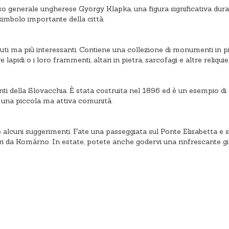
 generale ungherese György Klapka, una figura significativa duran
imbolo importante della città.
 ma più interessanti. Contiene una collezione di monumenti in pi
pidi o i loro frammenti, altari in pietra, sarcofagi e altre reliqu
 della Slovacchia. È stata costruita nel 1896 ed è un esempio di 
r una piccola ma attiva comunità.
lcuni suggerimenti. Fate una passeggiata sul Ponte Elisabetta e s
ri da Komárno. In estate, potete anche godervi una rinfrescante git