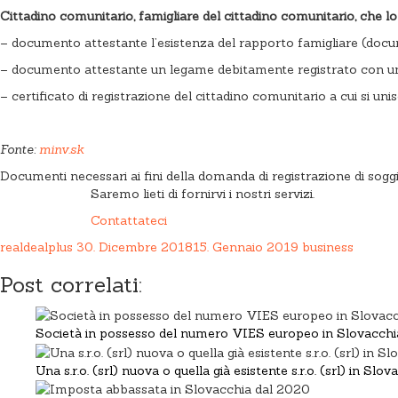
Cittadino comunitario, famigliare del cittadino comunitario, che lo
– documento attestante l’esistenza del rapporto famigliare (docume
– documento attestante un legame debitamente registrato con un
– certificato di registrazione del cittadino comunitario a cui si u
Fonte:
minv.sk
Documenti necessari ai fini della domanda di registrazione di sogg
Saremo lieti di fornirvi i nostri servizi.
Contattateci
realdealplus
30. Dicembre 2018
15. Gennaio 2019
business
Post correlati:
Società in possesso del numero VIES europeo in Slovacchi
Una s.r.o. (srl) nuova o quella già esistente s.r.o. (srl) in Slo