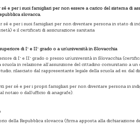
r sé e per i suoi famigliari per non essere a carico del sistema di a
 Repubblica slovacca.
er sé e per i suoi famigliari per non diventare persona in stato di
ietà) e il certificati di assicurazione sanitaria
uperiore di I° e II° grado o a un’università in Slovacchia
iore di I° e II° grado o presso un’università in Slovacchia (certi
a scuola in relazione all’assunzione del cittadino comunitario a un cor
 studio, rilasciato dal rappresentante legale della scuola ad es. dal d
ienti per sé e per i propri famigliari per non diventare persona in 
 notaio o dall’ufficio di anagrafe).
e
torio della Repubblica slovacca (firma apposta alla dichiarazione de