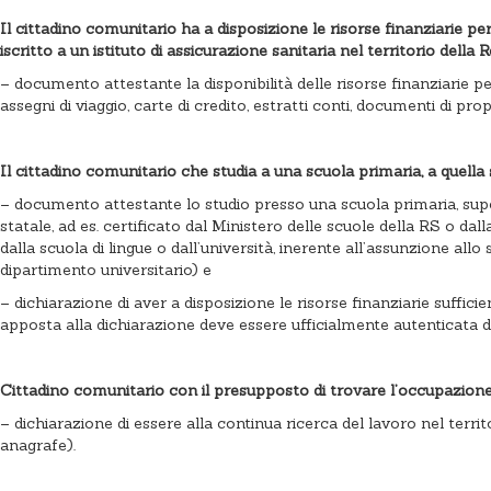
Il cittadino comunitario ha a disposizione le risorse finanziarie pe
iscritto a un istituto di assicurazione sanitaria nel territorio della
– documento attestante la disponibilità delle risorse finanziarie p
assegni di viaggio, carte di credito, estratti conti, documenti di propr
Il cittadino comunitario che studia a una scuola primaria, a quella s
– documento attestante lo studio presso una scuola primaria, super
statale, ad es. certificato dal Ministero delle scuole della RS o dall
dalla scuola di lingue o dall’università, inerente all’assunzione allo
dipartimento universitario) e
– dichiarazione di aver a disposizione le risorse finanziarie suffic
apposta alla dichiarazione deve essere ufficialmente autenticata dal
Cittadino comunitario con il presupposto di trovare l’occupazion
– dichiarazione di essere alla continua ricerca del lavoro nel terri
anagrafe).