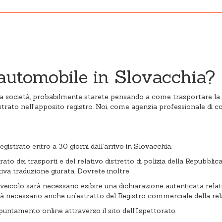
 automobile in Slovacchia?
una società, probabilmente starete pensando a come trasportare la 
ato nell’apposito registro. Noi, come agenzia professionale di cons
gistrato entro a 30 giorni dall’arrivo in Slovacchia.
ato dei trasporti e del relativo distretto di polizia della Repubb
tiva traduzione giurata. Dovrete inoltre
l veicolo sarà necessario esibire una dichiarazione autenticata relat
à necessario anche un’estratto del Registro commerciale della rela
ppuntamento online attraverso il sito dell’Ispettorato.