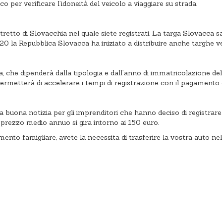
 per verificare l’idoneità del veicolo a viaggiare su strada.
stretto di Slovacchia nel quale siete registrati. La targa Slovacca s
 la Repubblica Slovacca ha iniziato a distribuire anche targhe verdi 
 che dipenderà dalla tipologia e dall’anno di immatricolazione del
 permetterà di accelerare i tempi di registrazione con il pagamento
na buona notizia per gli imprenditori che hanno deciso di registrar
il prezzo medio annuo si gira intorno ai 150 euro.
imento famigliare, avete la necessita di trasferire la vostra auto ne