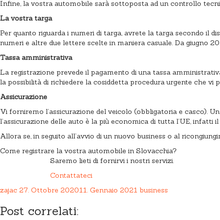
Infine, la vostra automobile sarà sottoposta ad un controllo tecnico
La vostra targa
Per quanto riguarda i numeri di targa, avrete la targa secondo il di
numeri e altre due lettere scelte in maniera casuale. Da giugno 2020
Tassa amministrativa
La registrazione prevede il pagamento di una tassa amministrativa,
la possibilità di richiedere la cosiddetta procedura urgente che vi
Assicurazione
Vi forniremo l’assicurazione del veicolo (obbligatoria e casco). U
l’assicurazione delle auto è la più economica di tutta l’UE, infatti 
Allora se, in seguito all’avvio di un nuovo business o al ricongiung
Come registrare la vostra automobile in Slovacchia?
Saremo lieti di fornirvi i nostri servizi.
Contattateci
zajac
27. Ottobre 2020
11. Gennaio 2021
business
Post correlati: