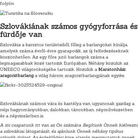
folyón.
Szlovákiának számos gyógyforrása és
fürdője van
Szlovákia a karsztos területeiből, főleg a barlangokat kínálja,
amelyek száma évről-évre gyarapodik, az új felfedezéseknek
köszönhetően. Az egy főre jutó barlangok száma a
legmagasabbak közé tartozik Európában. Néhány közülük az
UNESCO világörökségébe tartozik. Közülük a
Maratonházi
aragonitbarlang
a világ három aragonitbarlangjának egyike.
Szlovákiának számos vára és kastélya van, ugyancsak gazdag a
népi hagyományokban, dalokban, táncokban, népművészetben
és a népviseletben is.
A mi csapatunk itt van az Ön számára. Segítünk Önnek kiélvezni
a szlovákiai látogatását, és ajánlunk Önnek néhány tipikus
szlovák dolgot. Az érdeklődési köre alapján megmutatjuk önnek