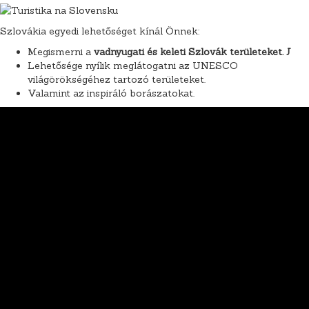
Szlovákia egyedi lehetőséget kínál Önnek:
Megismerni a
vadnyugati és keleti Szlovák területeket.
J
Lehetősége nyílik meglátogatni az UNESCO
világörökségéhez tartozó területeket.
Valamint az inspiráló borászatokat.