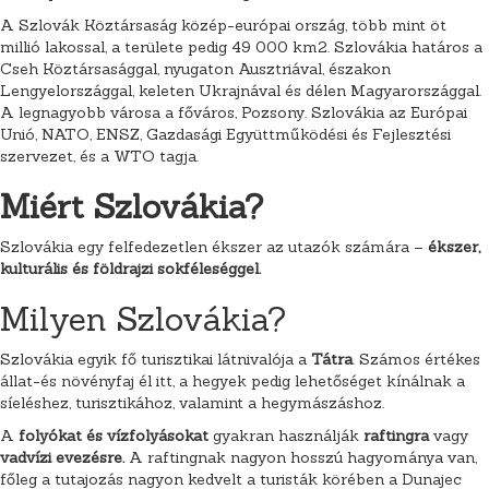
A Szlovák Köztársaság közép-európai ország, több mint öt
millió lakossal, a területe pedig 49 000 km2. Szlovákia határos a
Cseh Köztársasággal, nyugaton Ausztriával, északon
Lengyelországgal, keleten Ukrajnával és délen Magyarországgal.
A legnagyobb városa a főváros, Pozsony. Szlovákia az Európai
Unió, NATO, ENSZ, Gazdasági Együttműködési és Fejlesztési
szervezet, és a WTO tagja.
Miért Szlovákia?
Szlovákia egy felfedezetlen ékszer az utazók számára –
ékszer,
kulturális és földrajzi sokféleséggel.
Milyen Szlovákia?
Szlovákia egyik fő turisztikai látnivalója a
Tátra
. Számos értékes
állat-és növényfaj él itt, a hegyek pedig lehetőséget kínálnak a
síeléshez, turisztikához, valamint a hegymászáshoz.
A
folyókat és vízfolyásokat
gyakran használják
raftingra
vagy
vadvízi evezésre.
A raftingnak nagyon hosszú hagyománya van,
főleg a tutajozás nagyon kedvelt a turisták körében a Dunajec