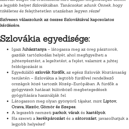
a legjobb helyet Szlovákiában. Tanácsokat adunk Önnek, hogy
tökéletes és felejthetetlen utazásban legyen része!
Szívesen válaszolunk az összes Szlovákiával kapcsolatos
kérdésére.
Szlovákia egyedisége:
Igazi
Juhásztanya
– látogassa meg az öreg pásztorok,
gazdák tartózkodási helyét, ahol megfigyelheti a
juhtenyésztést, a legeltetést, a fejést, valamint a juhtej
feldolgozását is.
Egyedülálló
szlovák fürdők,
az egész Szlovák Köztársaság
területén – Szlovákia a legtöbb fürdővel rendelkező
országok közé tartozik Közép-Európában. A fürdők a
gyógyvizek hatásait különböző megbetegedések
gyógyítására használják fel.
Látogasson meg olyan gyönyörű tájakat, mint
Liptov,
Orava, Kiszóc, Gömör és Szepes.
A legszebb nemzeti
parkok
,
várak
és
kastélyok
.
Ha szereti a
kerékpározást
és a
sátorozást
, javasolhatjuk a
legjobb helyeket!