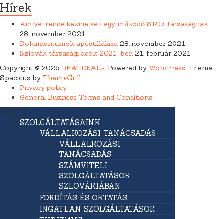
Hírek
Amivel rendelkeznie kell egy működő S.R.O. társaságnak
28. november 2021
Dokumentumok apostillálása
28. november 2021
Szlovák társasági adók 2021-ben
21. február 2021
Copyright © 2026
REALDEAL+
. Powered by
WordPress
. Theme:
Spacious by
ThemeGrill
.
Privacy policy
General Business Terms and Conditions
MENU
SZOLGÁLTATÁSAINK
VÁLLALKOZÁSI TANÁCSADÁS
VÁLLALKOZÁSI
TANÁCSADÁS
SZÁMVITELI
SZOLGÁLTATÁSOK
SZLOVÁKIÁBAN
FORDÍTÁS ÉS OKTATÁS
INGATLAN SZOLGÁLTATÁSOK