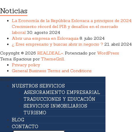
Noticias
La Economía de la República Eslovaca a principios de 2024:
Crecimiento récord del PIB y desafíos en el mercado
laboral
30. agosto 2024
Abrir una empresa en Eslovaquia
8. julio 2024
¿ Eres empresario y buscas abrir in negocio ?
21. abril 2024
Copyright © 2026
REALDEAL+
. Potenciado por
WordPress
Tema: Spacious por
ThemeGrill
.
Privacy policy
General Business Terms and Conditions
MENU
NUESTROS SERVICIOS
ASESORAMIENTO EMPRESARIAL
TRADUCCIONES Y EDUCACIÓN
SERVICIOS INMOBILIARIOS
TURISMO
BLOG
CONTACTO