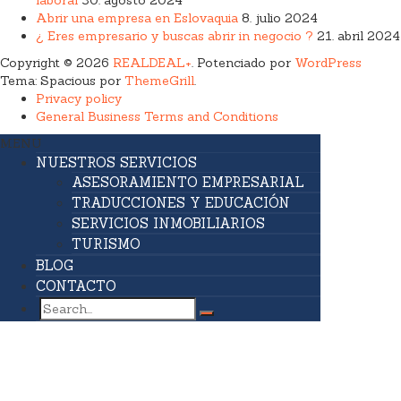
laboral
30. agosto 2024
Abrir una empresa en Eslovaquia
8. julio 2024
¿ Eres empresario y buscas abrir in negocio ?
21. abril 2024
Copyright © 2026
REALDEAL+
. Potenciado por
WordPress
Tema: Spacious por
ThemeGrill
.
Privacy policy
General Business Terms and Conditions
MENU
NUESTROS SERVICIOS
ASESORAMIENTO EMPRESARIAL
TRADUCCIONES Y EDUCACIÓN
SERVICIOS INMOBILIARIOS
TURISMO
BLOG
CONTACTO