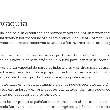
ovaquia
sa, debido a su estabilidad económica reforzada por su pertenencia
cualificado y los costes laborales favorables. Real Deal + ofrece
ovaco numerosos incentivos estatales a los inversores nacionales 
as operaciones de importación y exportación. En la última década, 
de se espera la construcción de un nuevo parque industrial tecnoló
 una gran variedad de parcelas industriales y oficinas para compra
estra empresa Real Deal + proporciona todo el proceso administra
ambiar de divisa y por tanto reduce el riesgo de cambio.
nacionales en el area del turismo y de las nuevas tecnologías I+D+
para los extranjeros y emprendedores que decidan abrir una nueva 
nte por el sector de la automoción.
a las empresas españolas se encuentran en el sector de la aliment
cido las inversiones en en sector energético y del medio ambiente