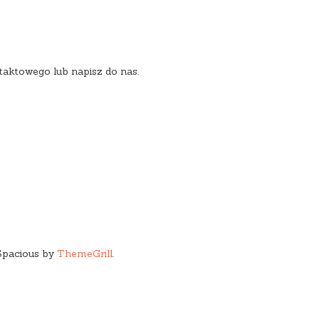
aktowego lub napisz do nas.
Spacious by
ThemeGrill
.